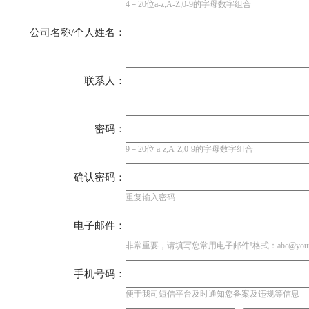
4－20位a-z;A-Z;0-9的字母数字组合
公司名称/个人姓名：
联系人：
密码：
9－20位 a-z;A-Z;0-9的字母数字组合
确认密码：
重复输入密码
电子邮件：
非常重要，请填写您常用电子邮件!格式：abc@yourdom
手机号码：
便于我司短信平台及时通知您备案及违规等信息